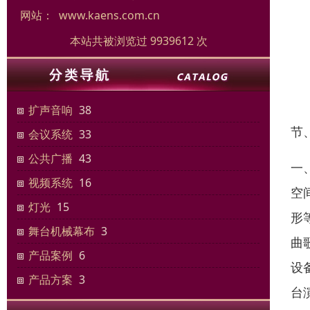
网站：
www.kaens.com.cn
本站共被浏览过 9939612 次
扩声音响
38
节
会议系统
33
公共广播
43
一
视频系统
16
空
灯光
15
形
舞台机械幕布
3
曲
产品案例
6
设
产品方案
3
台