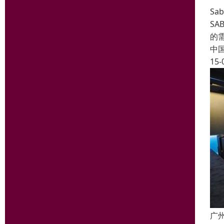
Sa
SA
的
中
15-
广