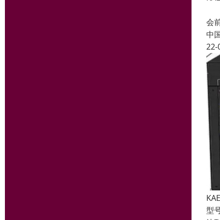
T
会
中
22-
KA
型号