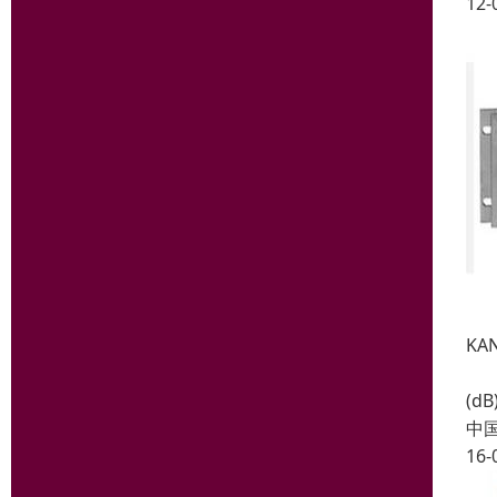
12-
KA
输出
(d
中
16-