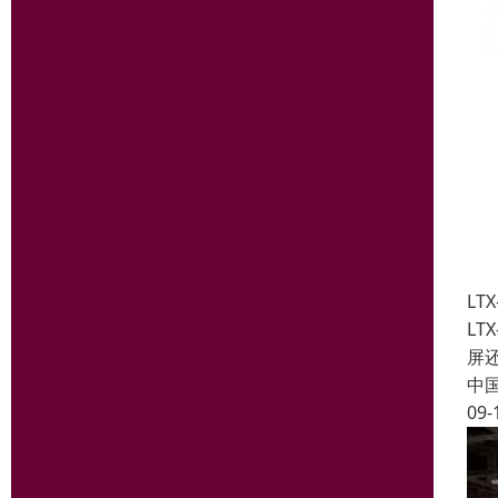
LT
L
屏
中
09-