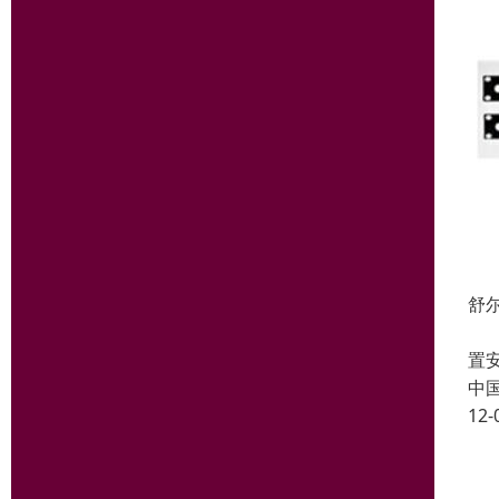
舒尔
U
置
中
12-