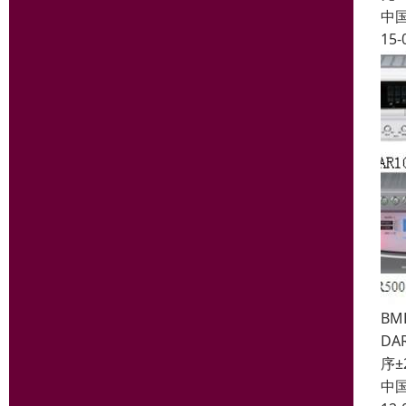
中
15-
BM
D
序±
中