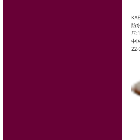
KA
防水
压:1
中
22-