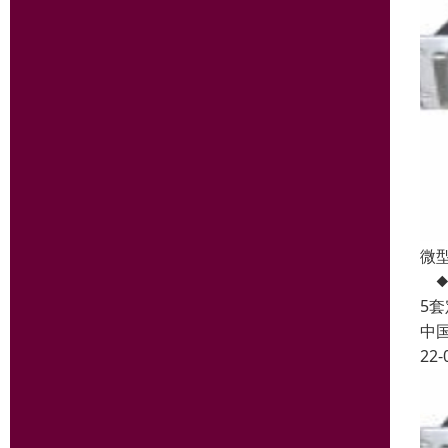
微型
◆
5
中
22-