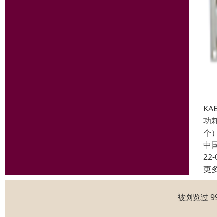
KA
功耗
个
中
22-
更
被浏览过 9