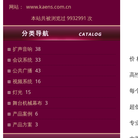
网站：
www.kaens.com.cn
本站共被浏览过 9932991 次
扩声音响
38
价
会议系统
33
公共广播
43
高
视频系统
16
每
灯光
15
舞台机械幕布
3
超
产品案例
6
专
产品方案
3