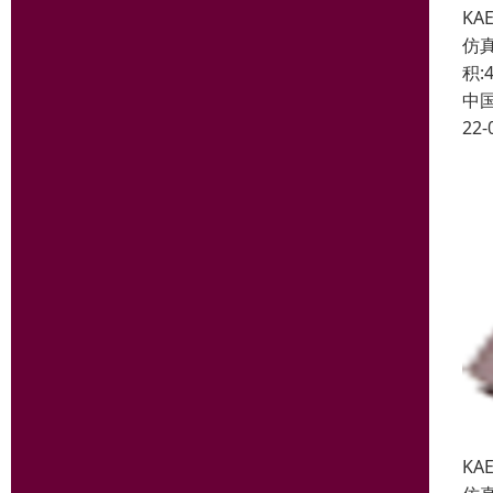
KA
仿真
积:4
中
22-
KA