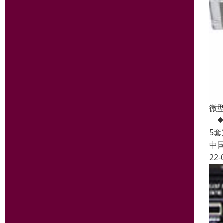
微型
◆
5
中
22-