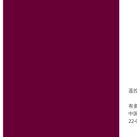
遥控
◆
有
中
22-