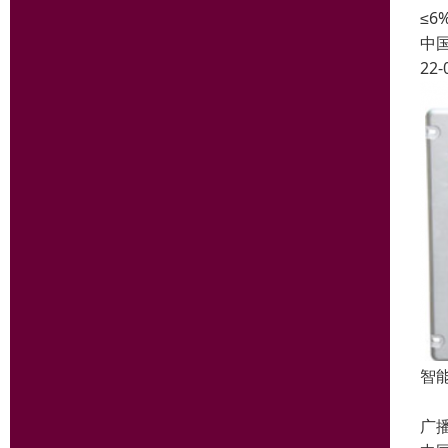
≤6
中
22-
智能
◆
广