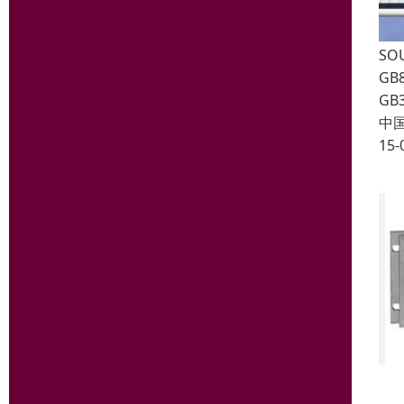
SO
GB
G
中
15-