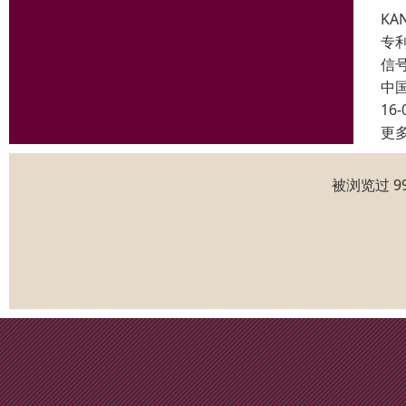
KA
专利
信
中
16-
更
被浏览过 9