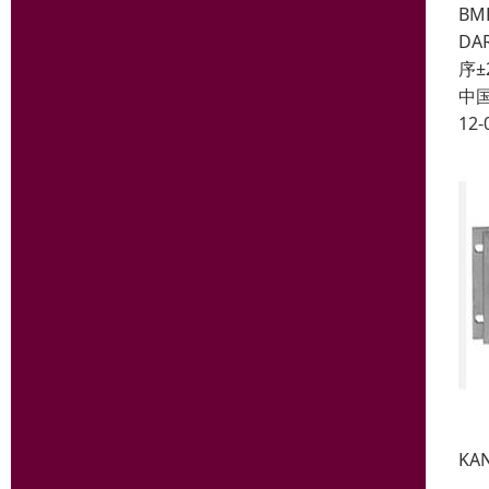
BM
D
序±
中
12-
KA
输出