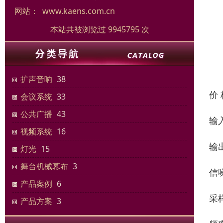
网站：
www.kaens.com.cn
本站共被浏览过 9945795 次
扩声音响
38
价
会议系统
33
公共广播
43
输入
视频系统
16
输出
灯光
15
舞台机械幕布
3
信噪
产品案例
6
采样
产品方案
3