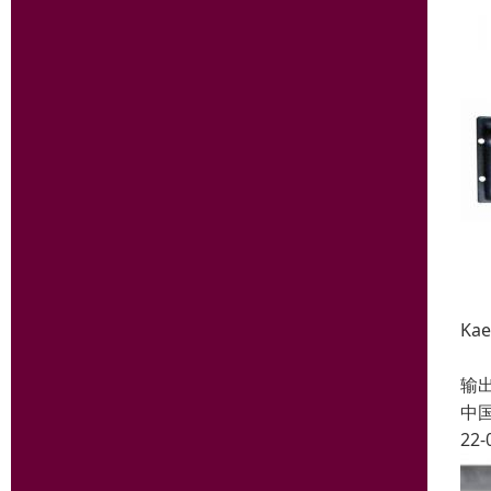
Ka
专利
输
中
22-