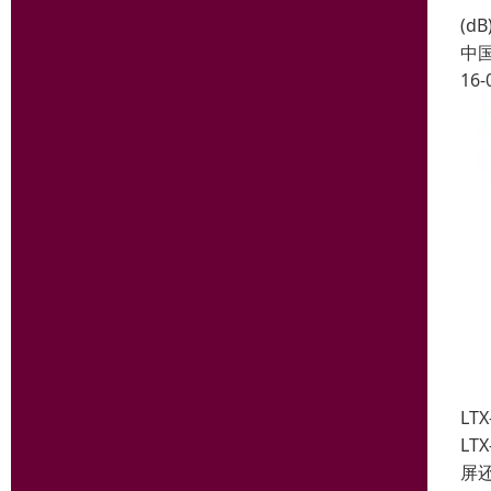
(d
中
16-
LT
L
屏