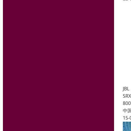
JBL
SR
80
中
15-