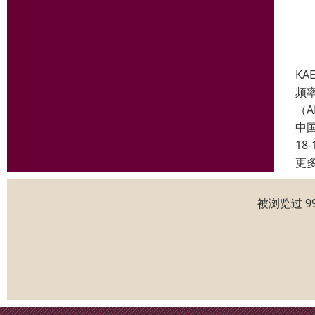
KA
频率
（AE
中
18-
更
被浏览过 9