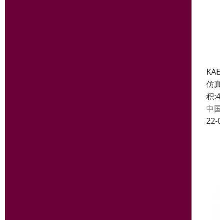
KA
仿真
积:4
中
22-