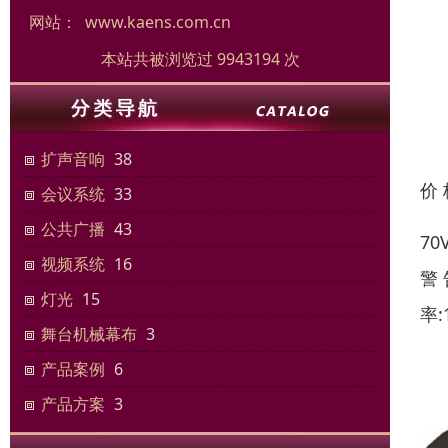
网站：
www.kaens.com.cn
本站共被浏览过 9943194 次
扩声音响
38
价
会议系统
33
公共广播
43
7
视频系统
16
警
灯光
15
率:
舞台机械幕布
3
产品案例
6
产品方案
3