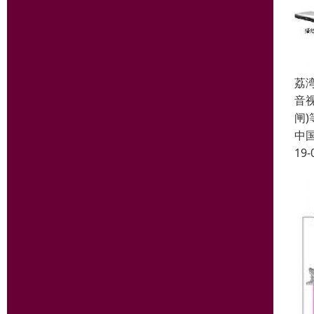
荔
音视
闸
中
19-