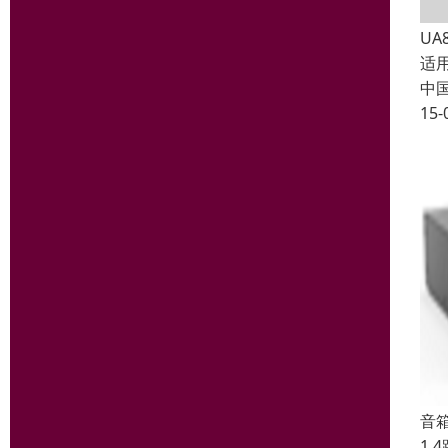
UA
适
中
15-
音箱
1