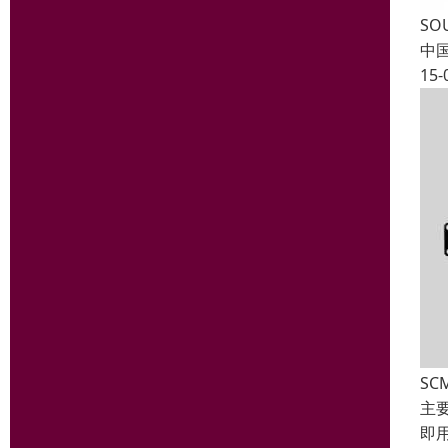
SO
中
15-
SC
主
即