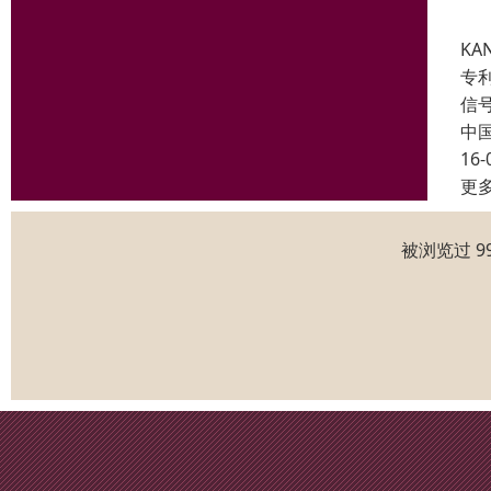
KA
专利
信
中
16-
更
被浏览过 9