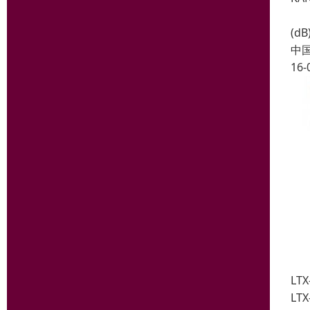
输出
(d
中
16-
LT
L