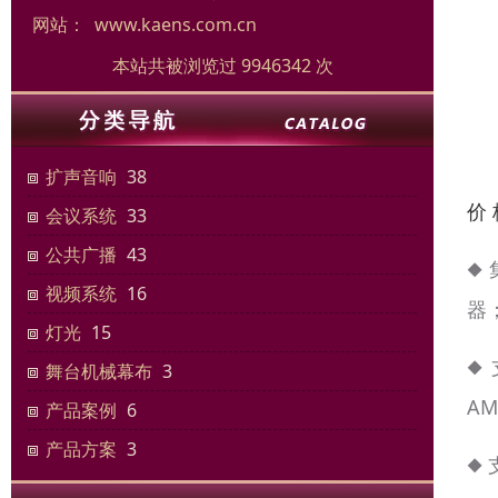
网站：
www.kaens.com.cn
本站共被浏览过 9946342 次
扩声音响
38
价
会议系统
33
公共广播
43
◆
视频系统
16
器
灯光
15
◆
舞台机械幕布
3
A
产品案例
6
产品方案
3
◆