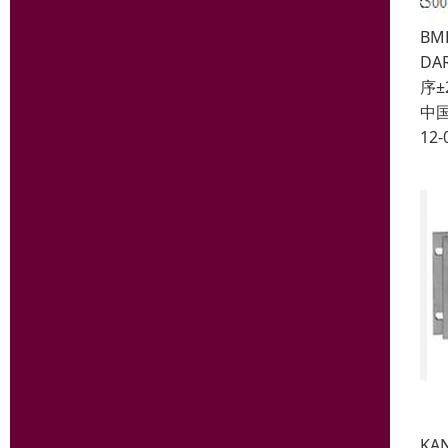
BM
D
序±
中
12-
KA