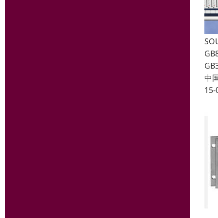
SO
GB
G
中
15-