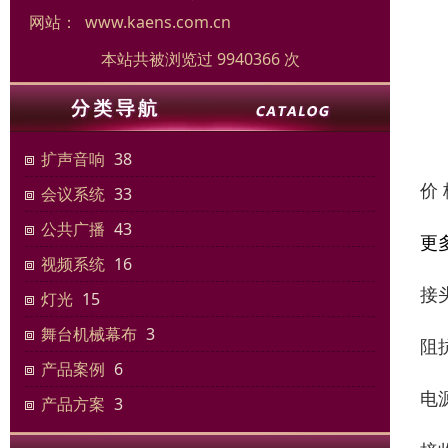
网站：
www.kaens.com.cn
本站共被浏览过 9940366 次
扩声音响
38
价
会议系统
33
公共广播
43
更
视频系统
16
接头
灯光
15
舞台机械幕布
3
阻抗
产品案例
6
电源
产品方案
3