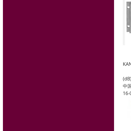
KA
输出
(d
中
16-