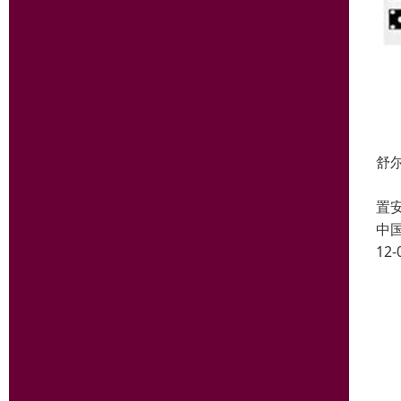
舒尔
U
置
中
12-