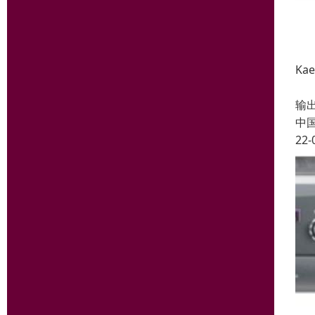
Ka
专利
输
中
22-