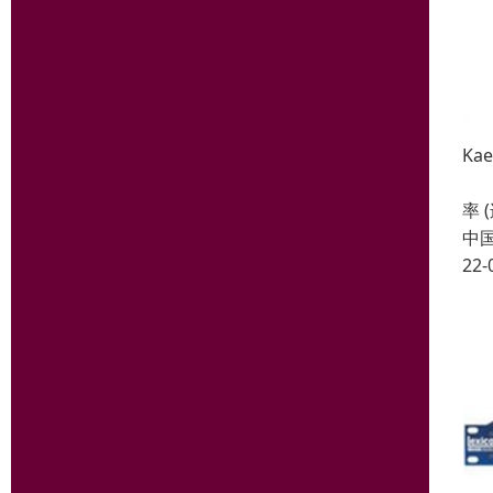
Ka
VT
率 
中
22-