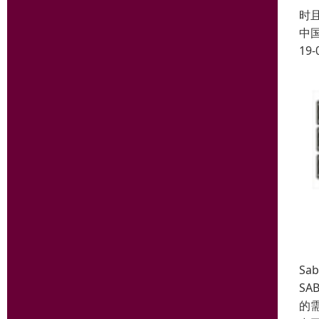
时
中
19-
Sa
SA
的