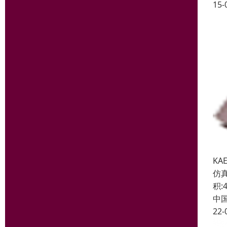
15-
KA
仿真
积:4
中
22-