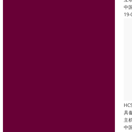
中
19-
HC
具
主
中