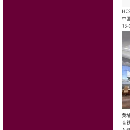
HC
中
15-
黄
音
互