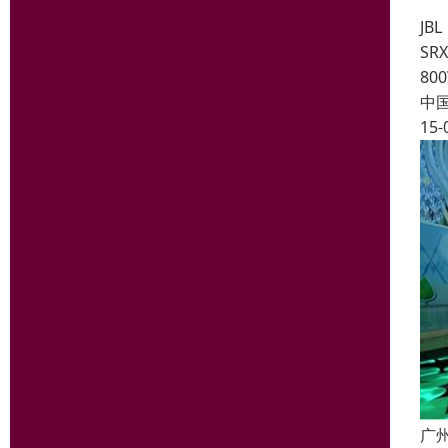
JBL
SR
80
中
15-
广