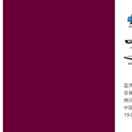
荔
音视
闸
中
19-