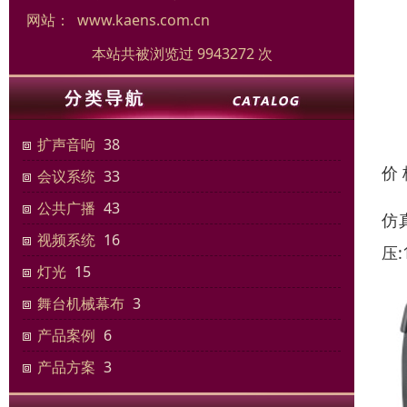
网站：
www.kaens.com.cn
本站共被浏览过 9943272 次
扩声音响
38
价
会议系统
33
公共广播
43
仿真
视频系统
16
压:
灯光
15
舞台机械幕布
3
产品案例
6
产品方案
3