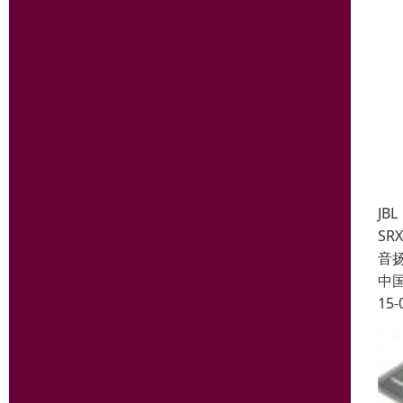
JBL
SR
音扬
中
15-