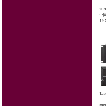
音频
su
中
19-
Ta
中