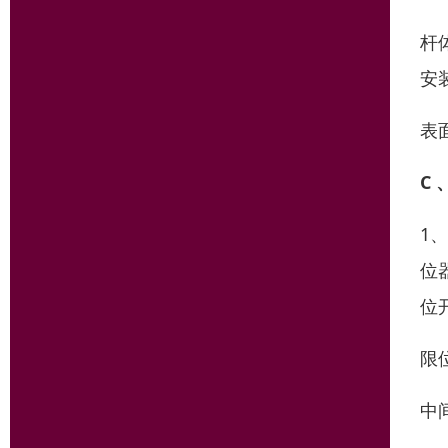
杆
安
表
C
1
位
位
限
中