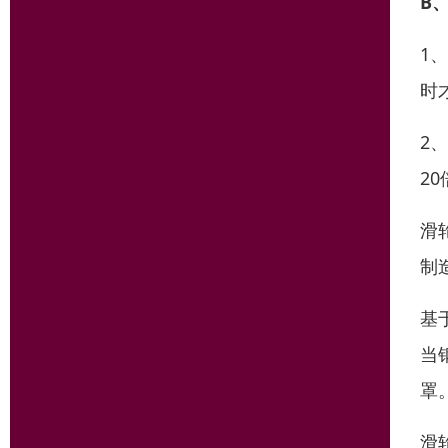
B
1
时
2
2
滑
制
基
当
罩
滑