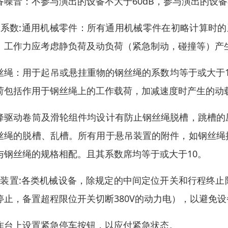
备噪音：不参与演出的设备不大于60dB，参与演出的设备不
、系数:通用机械零件：所有通用机械零件在初略计算时
。工作力应考虑静负荷及动负荷（紧急制动，碰撞等）产
丝绳：用于起吊或悬挂重物的钢丝绳的系数均等于或大于
荷包括作用于钢丝绳上的工作载荷，加减速度时产生的动
降驱动卷筒及滑轮组件均设计有防止钢丝绳脱槽，跳槽的
丝绳的脱槽、乱槽。所有用于悬吊装置的附件，如钢丝绳
与钢丝绳的规格相配。且其系数席均等于或大于10。
、装置:各类机械设备，除规定的中间定位开关和行程终
停止，备置超程限位开关切断380V的动力电），以避免
作台上设置紧急停车按钮，以应付紧急状态。