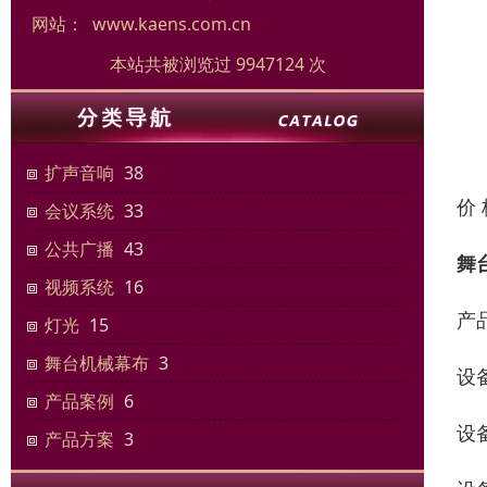
网站：
www.kaens.com.cn
本站共被浏览过 9947124 次
扩声音响
38
价
会议系统
33
公共广播
43
舞
视频系统
16
产
灯光
15
舞台机械幕布
3
设
产品案例
6
设
产品方案
3