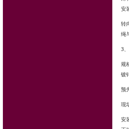
安
转
绳
3
规
镀
预
现
安