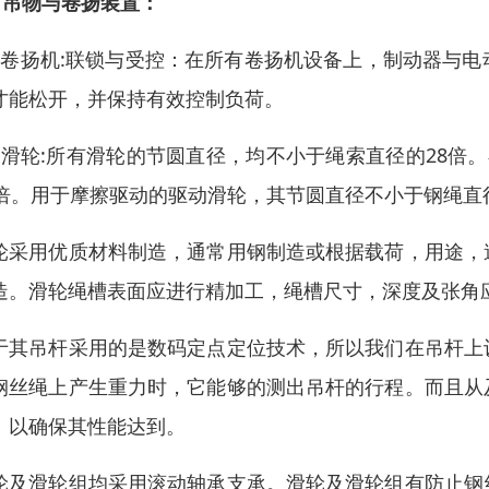
、吊物与卷扬装置：
、卷扬机:联锁与受控：在所有卷扬机设备上，制动器与
才能松开，并保持有效控制负荷。
、滑轮:所有滑轮的节圆直径，均不小于绳索直径的28倍
0倍。用于摩擦驱动的驱动滑轮，其节圆直径不小于钢绳直
轮采用优质材料制造，通常用钢制造或根据载荷，用途，
造。滑轮绳槽表面应进行精加工，绳槽尺寸，深度及张角
于其吊杆采用的是数码定点定位技术，所以我们在吊杆上
钢丝绳上产生重力时，它能够的测出吊杆的行程。而且从
。以确保其性能达到。
轮及滑轮组均采用滚动轴承支承。滑轮及滑轮组有防止钢