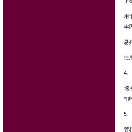
正
用
牢
悬
使
4
选
扣
5
管