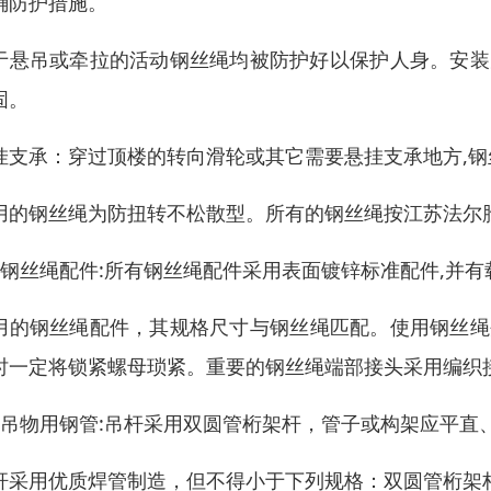
确防护措施。
于悬吊或牵拉的活动钢丝绳均被防护好以保护人身。安装
固。
挂支承：穿过顶楼的转向滑轮或其它需要悬挂支承地方,
用的钢丝绳为防扭转不松散型。所有的钢丝绳按江苏法尔
、钢丝绳配件:所有钢丝绳配件采用表面镀锌标准配件,并
用的钢丝绳配件，其规格尺寸与钢丝绳匹配。使用钢丝绳
时一定将锁紧螺母琐紧。重要的钢丝绳端部接头采用编织
、吊物用钢管:吊杆采用双圆管桁架杆，管子或构架应平直
杆采用优质焊管制造，但不得小于下列规格：双圆管桁架杆外